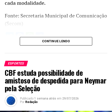
cada modalidade.
Fonte: Secretaria Municipal de Comunicação
(Secom)
Twitter
Facebook
WhatsApp
Share
CONTINUE LENDO
ESPORTES
CBF estuda possibilidade de
amistoso de despedida para Neymar
pela Seleção
Publicado
1 semana atrás
em
29/07/2026
Por
Redação