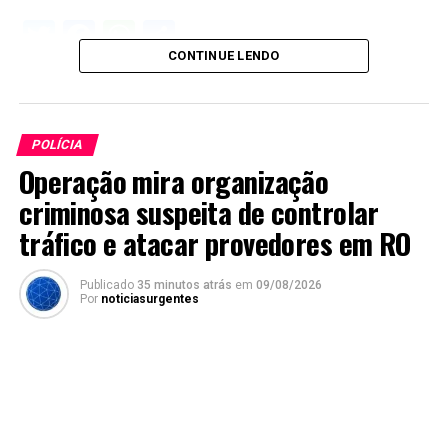
Twitter
Facebook
WhatsApp
Share
CONTINUE LENDO
POLÍCIA
Operação mira organização
criminosa suspeita de controlar
tráfico e atacar provedores em RO
Publicado
35 minutos atrás
em
09/08/2026
Por
noticiasurgentes