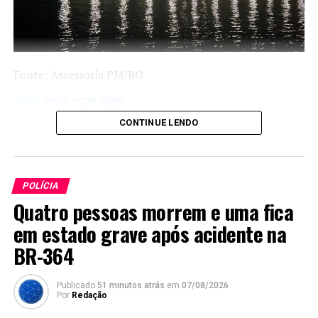
Fonte: Assessoria PM/RO
Twitter
Facebook
WhatsApp
Share
CONTINUE LENDO
POLÍCIA
Quatro pessoas morrem e uma fica
em estado grave após acidente na
BR-364
Publicado
51 minutos atrás
em
07/08/2026
Por
Redação