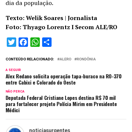
dia da população.
Texto: Welik Soares | Jornalista
Foto: Thyago Lorentz I Secom ALE/RO
Twitter
Facebook
WhatsApp
Share
CONTEÚDO RELACIONADO:
ALERO
RONDÔNIA
A SEGUIR
Alex Redano solicita operação tapa-buraco na RO-370
entre Cabixi e Colorado do Oeste
NÃO PERCA
Deputada Federal Cristiane Lopes destina R$ 70 mil
para fortalecer projeto Polícia Mirim em Presidente
Médici
noticiasurgentes