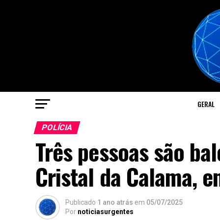
GERAL
POLÍCIA
Três pessoas são bal
Cristal da Calama, e
Publicado
1 ano atrás
em
05/07/2025
Por
noticiasurgentes