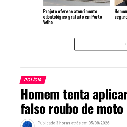
Projeto oferece atendimento
Homem 
odontológico gratuito em Porto
seguro
Velho
POLÍCIA
Homem tenta aplicar
falso roubo de moto
Publicado
3 horas atrás
em
05/08/2026