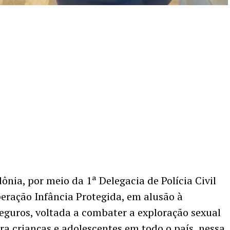
ônia, por meio da 1ª Delegacia de Polícia Civil
eração Infância Protegida, em alusão à
uros, voltada a combater a exploração sexual
ra crianças e adolescentes em todo o país, nessa