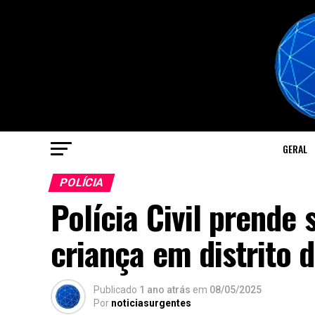
GERAL
POLÍCIA
Polícia Civil prende 
criança em distrito 
Publicado
1 ano atrás
em
08/05/2025
Por
noticiasurgentes