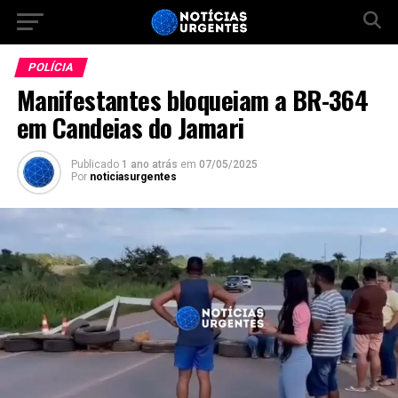
POLÍCIA
Manifestantes bloqueiam a BR-364
em Candeias do Jamari
Publicado
1 ano atrás
em
07/05/2025
Por
noticiasurgentes