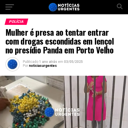
POLÍCIA
Mulher é presa ao tentar entrar
com drogas escondidas em lençol
no presídio Panda em Porto Velho
Publicado
1 ano atrás
em
03/05/2025
Por
noticiasurgentes