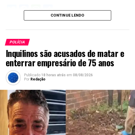
Twitter
Facebook
WhatsApp
Share
CONTINUE LENDO
POLÍCIA
Inquilinos são acusados de matar e
enterrar empresário de 75 anos
Publicado
18 horas atrás
em
08/08/2026
Por
Redação