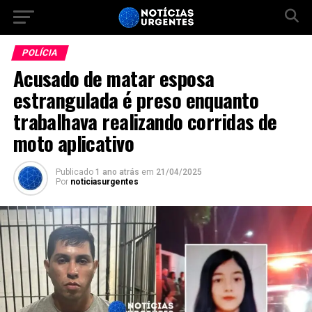
POLÍCIA
Acusado de matar esposa
estrangulada é preso enquanto
trabalhava realizando corridas de
moto aplicativo
Publicado
1 ano atrás
em
21/04/2025
Por
noticiasurgentes