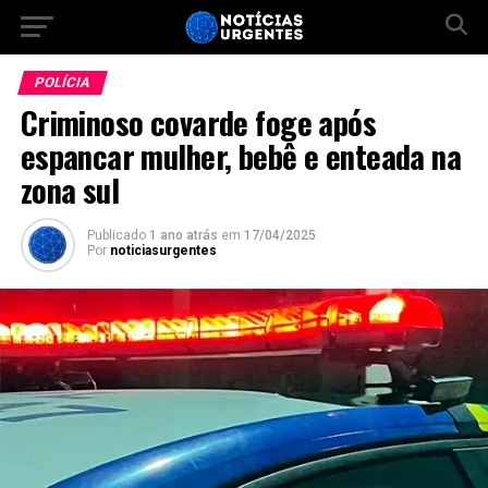
POLÍCIA
Criminoso covarde foge após
espancar mulher, bebê e enteada na
zona sul
Publicado
1 ano atrás
em
17/04/2025
Por
noticiasurgentes