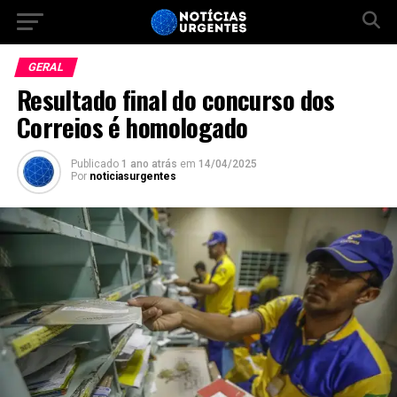
GERAL
Resultado final do concurso dos
Correios é homologado
Publicado
1 ano atrás
em
14/04/2025
Por
noticiasurgentes