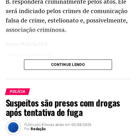
B. responderá criminalmente pelos atos. Ele
será indiciado pelos crimes de comunicação
falsa de crime, estelionato e, possivelmente,
associação criminosa.
Fonte: Polícia Civil
Twitter
Facebook
WhatsApp
Share
CONTINUE LENDO
POLÍCIA
Suspeitos são presos com drogas
após tentativa de fuga
Publicado
8 horas atrás
em
05/08/2026
Por
Redação