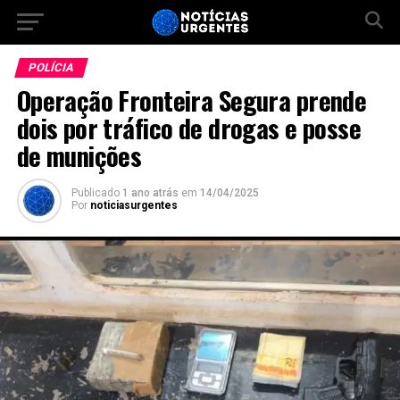
POLÍCIA
Operação Fronteira Segura prende
dois por tráfico de drogas e posse
de munições
Publicado
1 ano atrás
em
14/04/2025
Por
noticiasurgentes