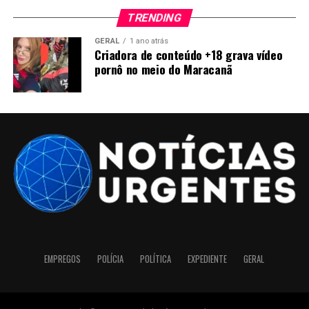
TRENDING
GERAL
1 ano atrás
Criadora de conteúdo +18 grava vídeo
pornô no meio do Maracanã
EMPREGOS
POLÍCIA
POLÍTICA
EXPEDIENTE
GERAL