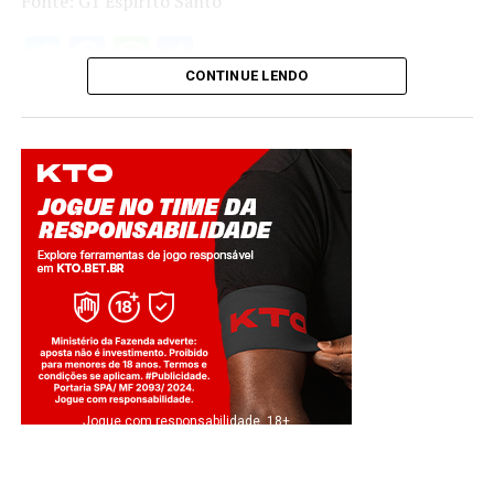
Fonte: G1 Espiríto Santo
Twitter
Facebook
WhatsApp
Share
CONTINUE LENDO
Jogue com responsabilidade. 18+