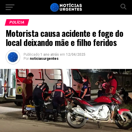
POLÍCIA
Motorista causa acidente e foge do
local deixando mãe e filho feridos
Publicado
1 ano atrás
em
12/04/2025
Por
noticiasurgentes