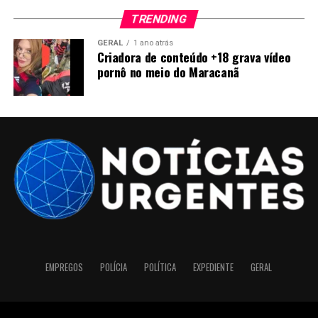
TRENDING
GERAL
1 ano atrás
Criadora de conteúdo +18 grava vídeo
pornô no meio do Maracanã
EMPREGOS
POLÍCIA
POLÍTICA
EXPEDIENTE
GERAL