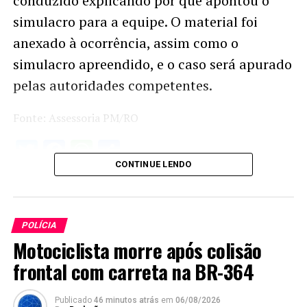
conduzido explicando por que apontou o
simulacro para a equipe. O material foi
anexado à ocorrência, assim como o
simulacro apreendido, e o caso será apurado
pelas autoridades competentes.
Fonte: Assessoria PM/RO
Twitter
Facebook
WhatsApp
Share
CONTINUE LENDO
POLÍCIA
Motociclista morre após colisão
frontal com carreta na BR-364
Publicado
46 minutos atrás
em
06/08/2026