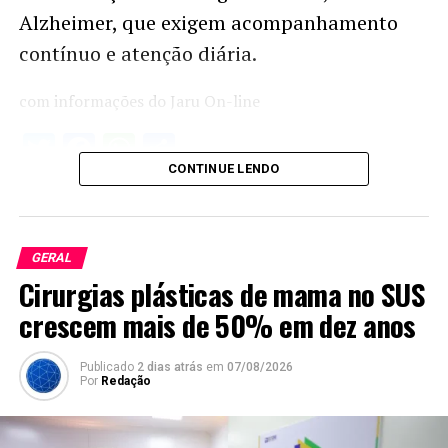
Alzheimer, que exigem acompanhamento
contínuo e atenção diária.
com informações do Jaru On-line
Twitter
Facebook
WhatsApp
Share
CONTINUE LENDO
GERAL
Cirurgias plásticas de mama no SUS
crescem mais de 50% em dez anos
Publicado
2 dias atrás
em
07/08/2026
Por
Redação