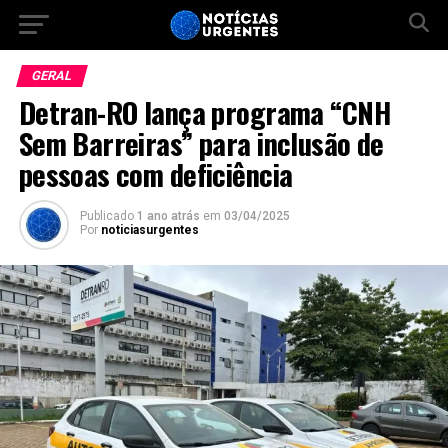
GERAL
Detran-RO lança programa “CNH
Sem Barreiras” para inclusão de
pessoas com deficiência
Publicado
1 ano atrás
em
03/04/2025
Por
noticiasurgentes