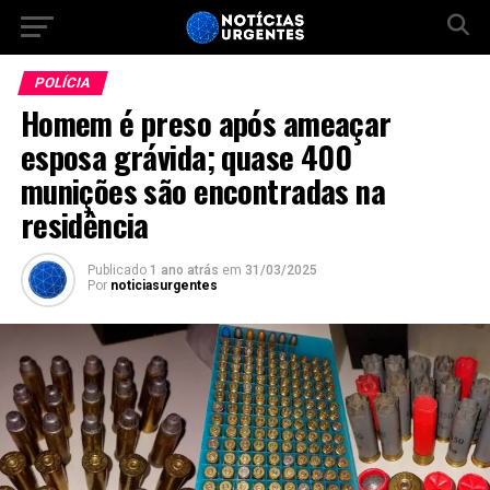
POLÍCIA
Homem é preso após ameaçar
esposa grávida; quase 400
munições são encontradas na
residência
Publicado
1 ano atrás
em
31/03/2025
Por
noticiasurgentes