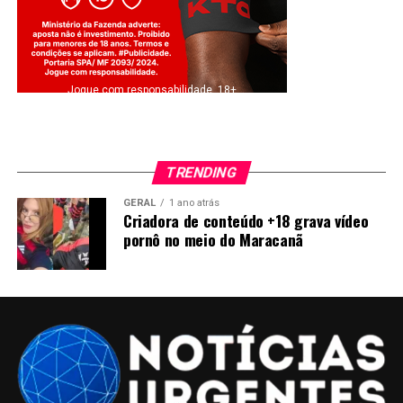
Jogue com responsabilidade. 18+
TRENDING
GERAL
1 ano atrás
Criadora de conteúdo +18 grava vídeo
pornô no meio do Maracanã