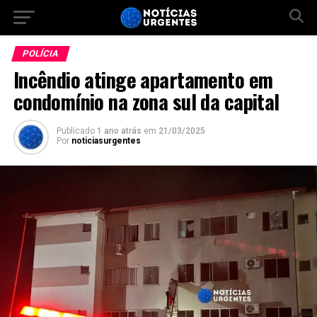
POLÍCIA
Incêndio atinge apartamento em
condomínio na zona sul da capital
Publicado
1 ano atrás
em
21/03/2025
Por
noticiasurgentes