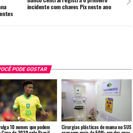
ana
incidente com chaves Pix neste ano
dentes
OCÊ PODE GOSTAR
Cirurgias plásticas de mama no SUS
ivulga 10 nomes que podem
crescem mais de 50% em dez anos
a Copa de 2030 pelo Brasil