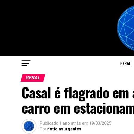
GERAL
GERAL
Casal é flagrado em 
carro em estacionam
Publicado
1 ano atrás
em
19/03/2025
Por
noticiasurgentes