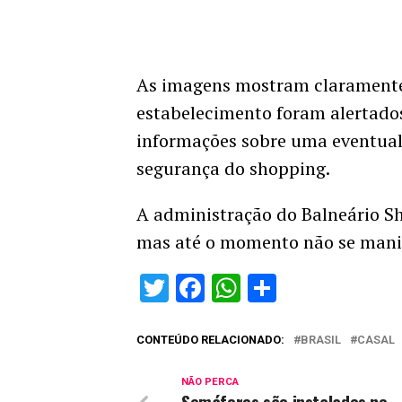
As imagens mostram claramente 
estabelecimento foram alertados
informações sobre uma eventua
segurança do shopping.
A administração do Balneário Sh
mas até o momento não se mani
Twitter
Facebook
WhatsApp
Share
CONTEÚDO RELACIONADO:
BRASIL
CASAL
NÃO PERCA
Semáforos são instalados no