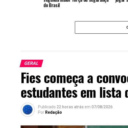
do Brasil
GERAL
Fies começa a convo
estudantes em lista 
Publicado
22 horas atrás
em
07/08/2026
Por
Redação