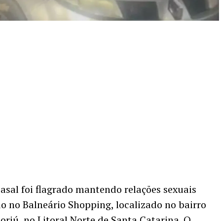
asal foi flagrado mantendo relações sexuais
o no Balneário Shopping, localizado no bairro
riú, no Litoral Norte de Santa Catarina. O