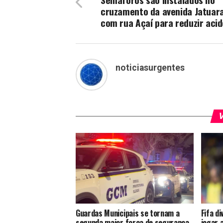
cruzamento da avenida Jatuar
com rua Açaí para reduzir aci
noticiasurgentes
V
Guardas Municipais se tornam a
Fifa d
segunda maior força de segurança
jogar 