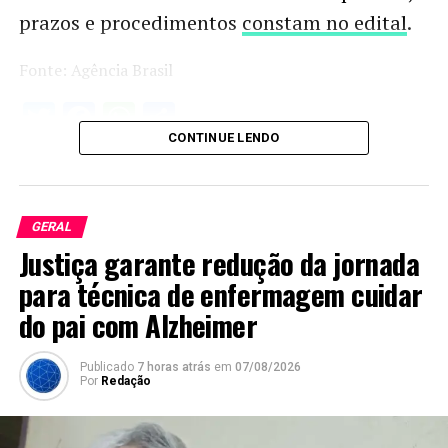
prazos e procedimentos
constam no edital
.
Fonte: Agência Brasil
Twitter
Facebook
WhatsApp
Share
CONTINUE LENDO
GERAL
Justiça garante redução da jornada
para técnica de enfermagem cuidar
do pai com Alzheimer
Publicado
7 horas atrás
em
07/08/2026
Por
Redação