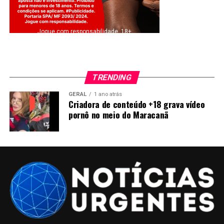
Jogue com responsabilidade. 18+
TRENDING
GERAL
1 ano atrás
Criadora de conteúdo +18 grava vídeo
pornô no meio do Maracanã