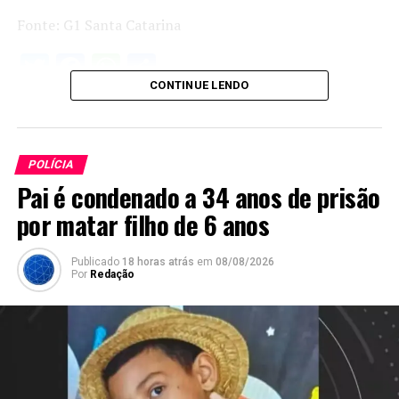
Fonte: G1 Santa Catarina
Twitter
Facebook
WhatsApp
Share
CONTINUE LENDO
POLÍCIA
Pai é condenado a 34 anos de prisão
por matar filho de 6 anos
Publicado
18 horas atrás
em
08/08/2026
Por
Redação