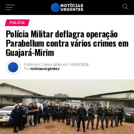
POLÍCIA
Polícia Militar deflagra operação
Parabellum contra vários crimes em
Guajará-Mirim
Publicado
2 anos atrás
em
10/09/2024
Por
noticiasurgentes