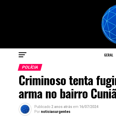
GERAL
POLÍCIA
Criminoso tenta fug
arma no bairro Cuni
Publicado
2 anos atrás
em
16/07/2024
Por
noticiasurgentes