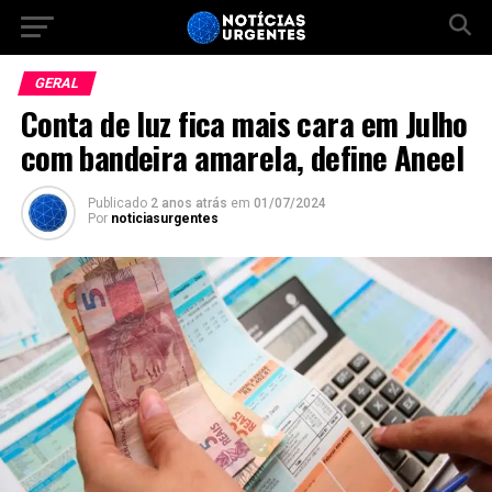
GERAL
Conta de luz fica mais cara em Julho
com bandeira amarela, define Aneel
Publicado
2 anos atrás
em
01/07/2024
Por
noticiasurgentes