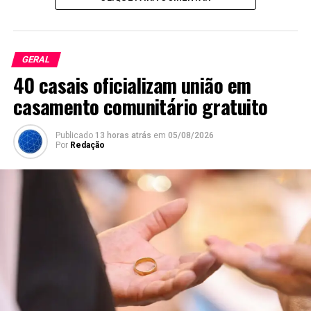
GERAL
40 casais oficializam união em
casamento comunitário gratuito
Publicado
13 horas atrás
em
05/08/2026
Por
Redação