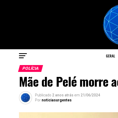
GERAL
POLÍCIA
Mãe de Pelé morre a
Publicado
2 anos atrás
em
21/06/2024
Por
noticiasurgentes