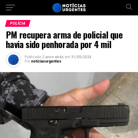
POLÍCIA
PM recupera arma de policial que
havia sido penhorada por 4 mil
Publicado
2 anos atrás
em
31/05/2024
Por
noticiasurgentes