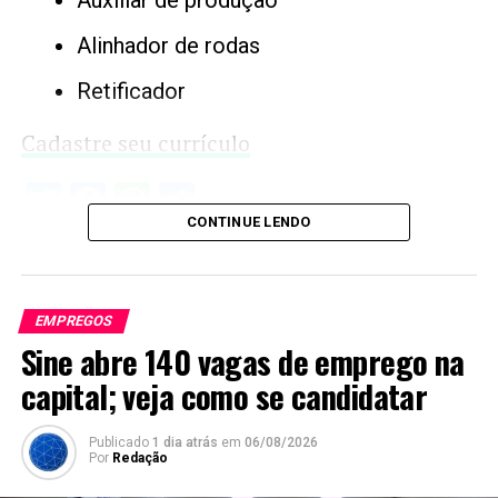
Alinhador de rodas
Retificador
Cadastre seu currículo
Twitter
Facebook
WhatsApp
Share
CONTINUE LENDO
EMPREGOS
Sine abre 140 vagas de emprego na
capital; veja como se candidatar
Publicado
1 dia atrás
em
06/08/2026
Por
Redação