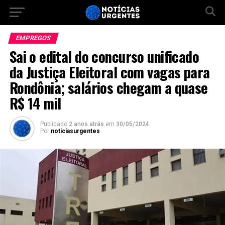
EMPREGOS
Sai o edital do concurso unificado
da Justiça Eleitoral com vagas para
Rondônia; salários chegam a quase
R$ 14 mil
Publicado
2 anos atrás
em
30/05/2024
Por
noticiasurgentes