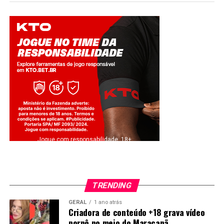
Jogue com responsabilidade. 18+
TRENDING
GERAL
1 ano atrás
Criadora de conteúdo +18 grava vídeo
pornô no meio do Maracanã