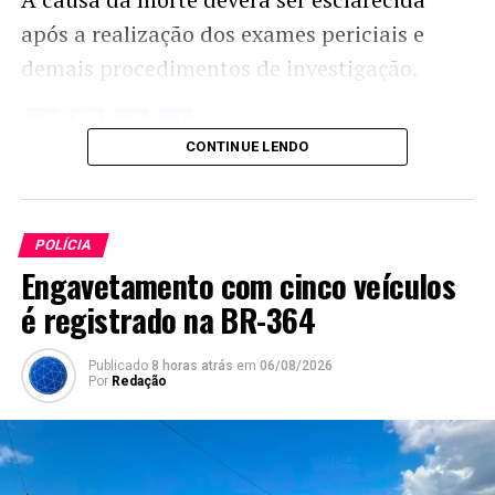
após a realização dos exames periciais e
demais procedimentos de investigação.
Twitter
Facebook
WhatsApp
Share
CONTINUE LENDO
POLÍCIA
Engavetamento com cinco veículos
é registrado na BR-364
Publicado
8 horas atrás
em
06/08/2026
Por
Redação