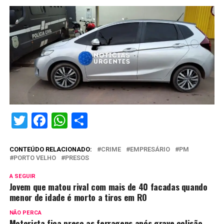
Twitter
Facebook
WhatsApp
Share
CONTEÚDO RELACIONADO:
CRIME
EMPRESÁRIO
PM
PORTO VELHO
PRESOS
A SEGUIR
Jovem que matou rival com mais de 40 facadas quando
menor de idade é morto a tiros em RO
NÃO PERCA
Motorista fica preso as ferragens após grave colisão