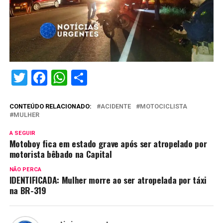
Twitter
Facebook
WhatsApp
Share
CONTEÚDO RELACIONADO:
ACIDENTE
MOTOCICLISTA
MULHER
A SEGUIR
Motoboy fica em estado grave após ser atropelado por
motorista bêbado na Capital
NÃO PERCA
IDENTIFICADA: Mulher morre ao ser atropelada por táxi
na BR-319