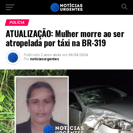
POLÍCIA
ATUALIZAÇÃO: Mulher morre ao ser
atropelada por táxi na BR-319
Publicado
2 anos atrás
em
06/04/2024
Por
noticiasurgentes