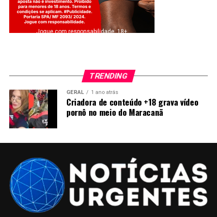
Jogue com responsabilidade. 18+
TRENDING
GERAL
1 ano atrás
Criadora de conteúdo +18 grava vídeo
pornô no meio do Maracanã