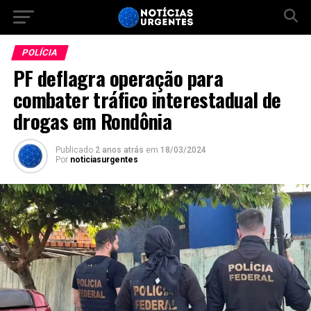
POLÍCIA
PF deflagra operação para
combater tráfico interestadual de
drogas em Rondônia
Publicado
2 anos atrás
em
18/03/2024
Por
noticiasurgentes