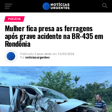
POLÍCIA
Mulher fica presa as ferragens
após grave acidente na BR-435 em
Rondônia
Publicado
2 anos atrás
em
15/03/2024
Por
noticiasurgentes