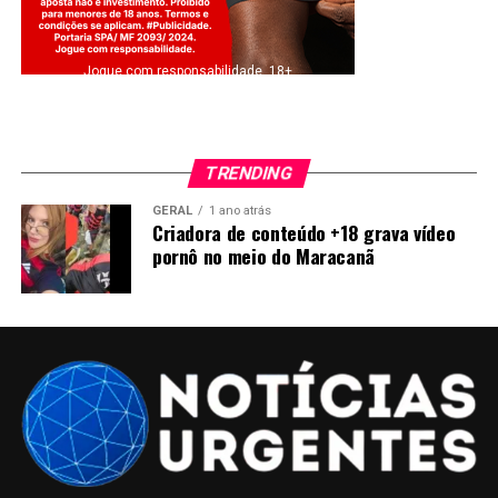
Jogue com responsabilidade. 18+
TRENDING
GERAL
1 ano atrás
Criadora de conteúdo +18 grava vídeo
pornô no meio do Maracanã