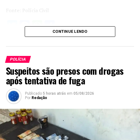
Fonte: Polícia Civil
Twitter
Facebook
WhatsApp
Share
CONTINUE LENDO
POLÍCIA
Suspeitos são presos com drogas
após tentativa de fuga
Publicado
5 horas atrás
em
05/08/2026
Por
Redação