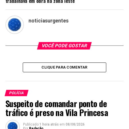
trabalhava em obra na zona leste
noticiasurgentes
VOCÊ PODE GOSTAR
CLIQUE PARA COMENTAR
POLÍCIA
Suspeito de comandar ponto de
tráfico é preso na Vila Princesa
Publicado
1 hora atrás
em
08/08/2026
Por
Redação