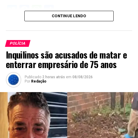
Twitter
Facebook
WhatsApp
Share
CONTINUE LENDO
POLÍCIA
Inquilinos são acusados de matar e
enterrar empresário de 75 anos
Publicado
2 horas atrás
em
08/08/2026
Por
Redação