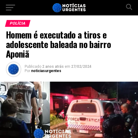
POLÍCIA
Homem é executado a tiros e
adolescente baleada no bairro
Aponiã
Publicado
2 anos atrás
em
27/02/2024
Por
noticiasurgentes