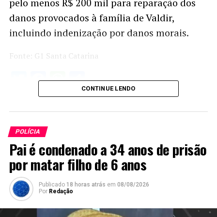
pelo menos R$ 200 mil para reparação dos
danos provocados à família de Valdir,
incluindo indenização por danos morais.
Fonte: G1 Santa Catarina
Twitter
Facebook
WhatsApp
Share
CONTINUE LENDO
POLÍCIA
Pai é condenado a 34 anos de prisão
por matar filho de 6 anos
Publicado
18 horas atrás
em
08/08/2026
Por
Redação