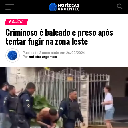
POLÍCIA
Criminoso é baleado e preso após
tentar fugir na zona leste
Publicado
2 anos atrás
em
26/02/2024
Por
noticiasurgentes