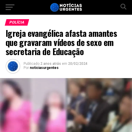
POLÍCIA
Igreja evangélica afasta amantes
que gravaram vídeos de sexo em
secretaria de Educação
Publicado
2 anos atrás
em
20/02/2024
Por
noticiasurgentes