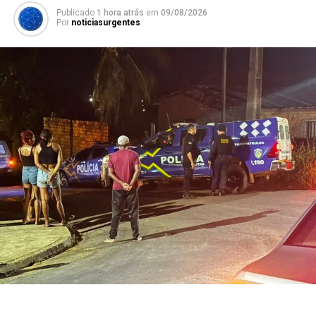
Publicado
1 hora atrás
em
09/08/2026
Por
noticiasurgentes