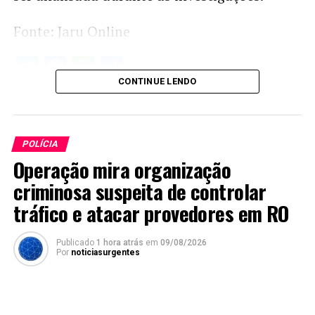
Fonte: Jaru Online
Twitter
Facebook
WhatsApp
Share
CONTINUE LENDO
POLÍCIA
Operação mira organização
criminosa suspeita de controlar
tráfico e atacar provedores em RO
Publicado
1 hora atrás
em
09/08/2026
Por
noticiasurgentes