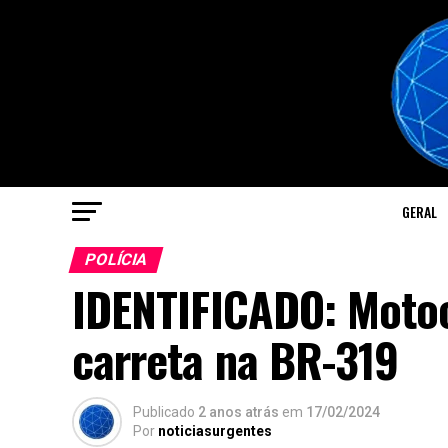
GERAL
POLÍCIA
IDENTIFICADO: Motoc
carreta na BR-319
Publicado
2 anos atrás
em
17/02/2024
Por
noticiasurgentes