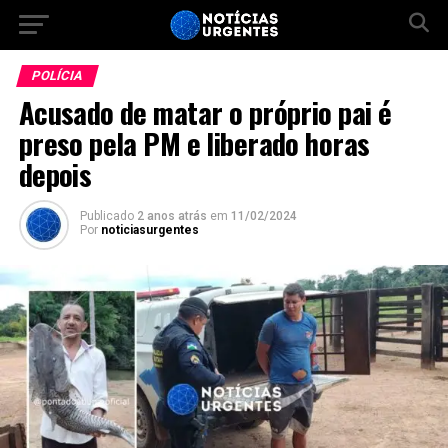
POLÍCIA
Acusado de matar o próprio pai é
preso pela PM e liberado horas
depois
Publicado
2 anos atrás
em
11/02/2024
Por
noticiasurgentes