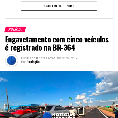
Twitter
Facebook
WhatsApp
Share
CONTINUE LENDO
POLÍCIA
Engavetamento com cinco veículos
é registrado na BR-364
Publicado
8 horas atrás
em
06/08/2026
Por
Redação