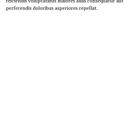
reiciendis voluptatibus maiores alias consequatur aut
perferendis doloribus asperiores repellat.