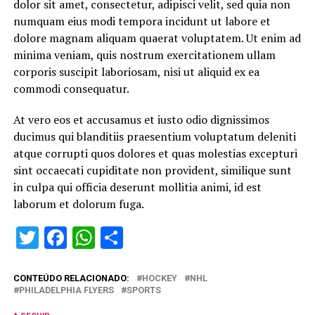
dolor sit amet, consectetur, adipisci velit, sed quia non
numquam eius modi tempora incidunt ut labore et
dolore magnam aliquam quaerat voluptatem. Ut enim ad
minima veniam, quis nostrum exercitationem ullam
corporis suscipit laboriosam, nisi ut aliquid ex ea
commodi consequatur.
At vero eos et accusamus et iusto odio dignissimos
ducimus qui blanditiis praesentium voluptatum deleniti
atque corrupti quos dolores et quas molestias excepturi
sint occaecati cupiditate non provident, similique sunt
in culpa qui officia deserunt mollitia animi, id est
laborum et dolorum fuga.
Twitter
Facebook
WhatsApp
Share
CONTEÚDO RELACIONADO:
HOCKEY
NHL
PHILADELPHIA FLYERS
SPORTS