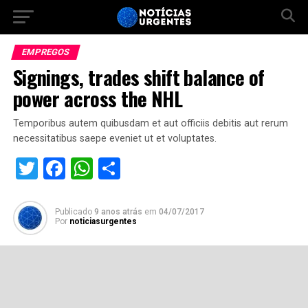
EMPREGOS
Signings, trades shift balance of
power across the NHL
Temporibus autem quibusdam et aut officiis debitis aut rerum
necessitatibus saepe eveniet ut et voluptates.
Twitter
Facebook
WhatsApp
Share
Publicado
9 anos atrás
em
04/07/2017
Por
noticiasurgentes