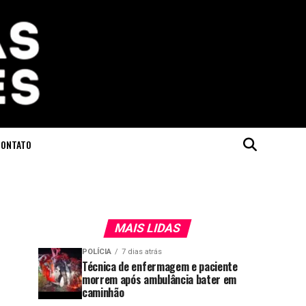
CONTATO
MAIS LIDAS
POLÍCIA
7 dias atrás
Técnica de enfermagem e paciente
morrem após ambulância bater em
caminhão