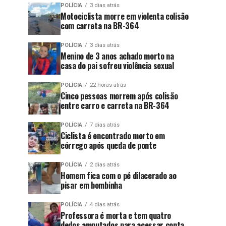
POLÍCIA
3 dias atrás
Motociclista morre em violenta colisão
com carreta na BR-364
POLÍCIA
3 dias atrás
Menino de 3 anos achado morto na
casa do pai sofreu violência sexual
POLÍCIA
22 horas atrás
Cinco pessoas morrem após colisão
entre carro e carreta na BR-364
POLÍCIA
7 dias atrás
Ciclista é encontrado morto em
córrego após queda de ponte
POLÍCIA
2 dias atrás
Homem fica com o pé dilacerado ao
pisar em bombinha
POLÍCIA
4 dias atrás
Professora é morta e tem quatro
dedos amputados para acessar conta