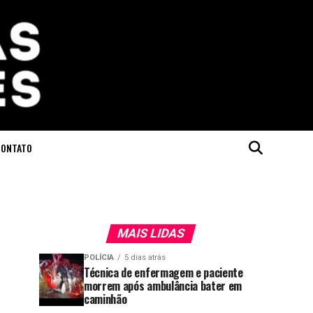
CONTATO
MAIS LIDAS
POLÍCIA
5 dias atrás
Técnica de enfermagem e paciente
morrem após ambulância bater em
caminhão