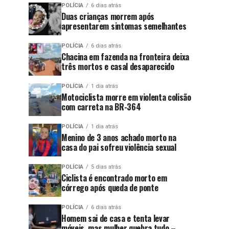
POLÍCIA
6 dias atrás
Duas crianças morrem após
apresentarem sintomas semelhantes
POLÍCIA
6 dias atrás
Chacina em fazenda na fronteira deixa
três mortos e casal desaparecido
POLÍCIA
1 dia atrás
Motociclista morre em violenta colisão
com carreta na BR-364
POLÍCIA
1 dia atrás
Menino de 3 anos achado morto na
casa do pai sofreu violência sexual
POLÍCIA
5 dias atrás
Ciclista é encontrado morto em
córrego após queda de ponte
POLÍCIA
6 dias atrás
Homem sai de casa e tenta levar
móveis, mas mulher quebra tudo –