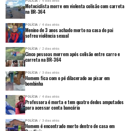
POLÍCIA
4 dias atrás
Motociclista morre em violenta colisão com carreta
na BR-364
POLÍCIA
4 dias atrás
Menino de 3 anos achado morto na casa do pai
sofreu violência sexual
POLÍCIA
2 dias atrás
Cinco pessoas morrem após colisão entre carro e
carreta na BR-364
POLÍCIA
3 dias atrás
Homem fica com o pé dilacerado ao pisar em
bombinha
POLÍCIA
4 dias atrás
Professora é morta e tem quatro dedos amputados
para acessar conta bancária
POLÍCIA
3 dias atrás
Homem é encontrado morto dentro de casa em