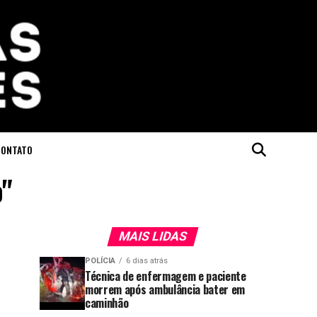
CONTATO
"
MAIS LIDAS
POLÍCIA
6 dias atrás
Técnica de enfermagem e paciente
morrem após ambulância bater em
caminhão