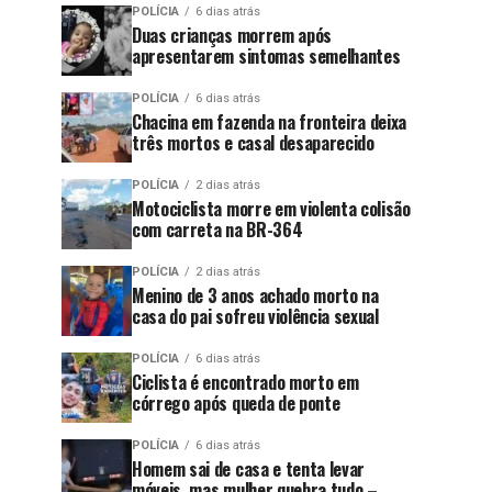
POLÍCIA
6 dias atrás
Duas crianças morrem após
apresentarem sintomas semelhantes
POLÍCIA
6 dias atrás
Chacina em fazenda na fronteira deixa
três mortos e casal desaparecido
POLÍCIA
2 dias atrás
Motociclista morre em violenta colisão
com carreta na BR-364
POLÍCIA
2 dias atrás
Menino de 3 anos achado morto na
casa do pai sofreu violência sexual
POLÍCIA
6 dias atrás
Ciclista é encontrado morto em
córrego após queda de ponte
POLÍCIA
6 dias atrás
Homem sai de casa e tenta levar
móveis, mas mulher quebra tudo –