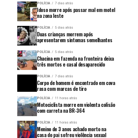
POLÍCIA
7 dias atrás
Idoso morre após passar mal em motel
na zona leste
POLÍCIA
5 dias atrás
Duas crianças morrem após
apresentarem sintomas semelhantes
POLÍCIA
5 dias atrás
Chacina em fazenda na fronteira deixa
três mortos e casal desaparecido
POLÍCIA
7 dias atrás
Corpo de homem é encontrado em cova
rasa com marcas de tiro
POLÍCIA
11 horas atrás
Motociclista morre em violenta colisão
com carreta na BR-364
POLÍCIA
11 horas atrás
Menino de 3 anos achado morto na
casa do pai sofreu violência sexual