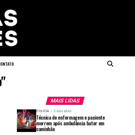
CONTATO
o"
MAIS LIDAS
POLÍCIA
5 dias atrás
Técnica de enfermagem e paciente
morrem após ambulância bater em
caminhão