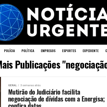
POLÍCIA
POLÍTICA
EMPREGOS
ESPORTES
EXPEDIENTE
ais Publicações "negociaçã
GERAL
3 semanas atrás
Mutirão do Judiciário facilita
negociação de dívidas com a Energisa;
confira datas