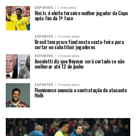
ESPORTES
1 mês atrás
Vini Jr. é eleito terceiro melhor jogador da Copa
após fim da 1ª fase
ESPORTES
2 meses atrás
Brasil tem prazo final nesta sexta-feira para
cortar ou substituir jogadores
ESPORTES
2 meses atrás
Ancelotti diz que Neymar será cortado se não
melhorar até 12 de junho
ESPORTES
3 meses atrás
Fluminense anuncia a contratação do atacante
Hulk