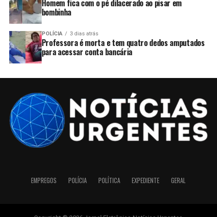
Homem fica com o pé dilacerado ao pisar em
bombinha
POLÍCIA
3 dias atrás
Professora é morta e tem quatro dedos amputados
para acessar conta bancária
EMPREGOS
POLÍCIA
POLÍTICA
EXPEDIENTE
GERAL