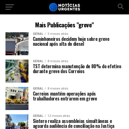
Mais Publicações "greve"
GERAL
5 meses atrás
Caminhoneiros decidem hoje sobre greve
nacional após alta do diesel
GERAL
8 meses atrás
TST determina manutenção de 80% do efetivo
durante greve dos Correios
GERAL
8 meses atrás
Correios mantém operações após
trabalhadores entrarem em greve
GERAL
12 meses atrás
Sintero realiza assembleias simultâneas e
aguarda audiência de conciliação na Justiça