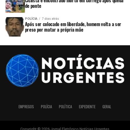
Ciclista é encontrado morto em córrego após queda
de ponte
POLÍCIA
7 dias atrás
Após ser colocado em liberdade, homem volta a ser
preso por matar a própria mãe
EMPREGOS
POLÍCIA
POLÍTICA
EXPEDIENTE
GERAL
Copyright © 2026 Jornal Eletrônico Notícias Urgentes