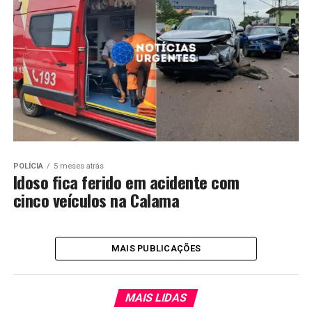
POLÍCIA
5 meses atrás
Idoso fica ferido em acidente com
cinco veículos na Calama
MAIS PUBLICAÇÕES
MAIS LIDAS