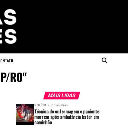
CONTATO
MP/RO"
MAIS LIDAS
POLÍCIA
7 dias atrás
Técnica de enfermagem e paciente
morrem após ambulância bater em
caminhão