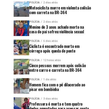
POLÍCIA
2 dias atrás
Motociclista morre em violenta colisão
com carreta na BR-364
POLÍCIA
2 dias atrás
Menino de 3 anos achado morto na
casa do pai sofreu violência sexual
POLÍCIA
6 dias atrás
Ciclista é encontrado morto em
córrego após queda de ponte
POLÍCIA
12 horas atrás
Cinco pessoas morrem após colisão
entre carro e carreta na BR-364
POLÍCIA
1 dia atrás
Homem fica com o pé dilacerado ao
pisar em bombinha
POLÍCIA
3 dias atrás
Professora é morta e tem quatro
dedos amputados para acessar conta