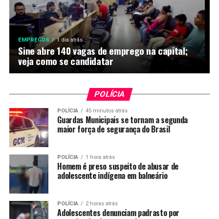
EMPREGOS
1 dia atrás
Sine abre 140 vagas de emprego na capital;
veja como se candidatar
POLÍCIA
POLÍCIA
45 minutos atrás
Guardas Municipais se tornam a segunda
maior força de segurança do Brasil
POLÍCIA
1 hora atrás
Homem é preso suspeito de abusar de
adolescente indígena em balneário
POLÍCIA
2 horas atrás
Adolescentes denunciam padrasto por