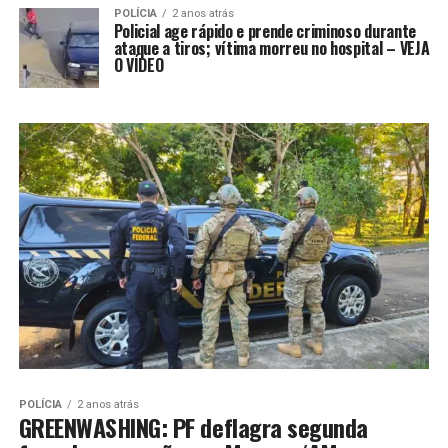
POLÍCIA
2 anos atrás
Policial age rápido e prende criminoso durante
ataque a tiros; vítima morreu no hospital – VEJA
O VÍDEO
POLÍCIA
2 anos atrás
GREENWASHING: PF deflagra segunda