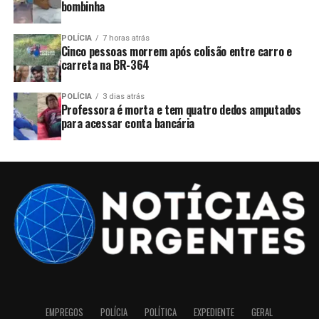
bombinha
POLÍCIA
7 horas atrás
Cinco pessoas morrem após colisão entre carro e
carreta na BR-364
POLÍCIA
3 dias atrás
Professora é morta e tem quatro dedos amputados
para acessar conta bancária
EMPREGOS
POLÍCIA
POLÍTICA
EXPEDIENTE
GERAL